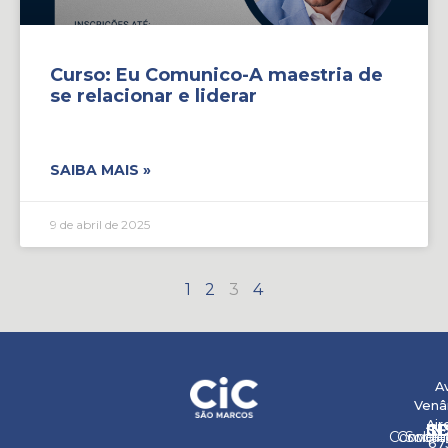
Curso: Eu Comunico-A maestria de
se relacionar e liderar
SAIBA MAIS »
9 de abril de 2025
1
2
3
4
Av
Venâ
Air
IN
C
SE
Conveni
Contat
Sobre
675