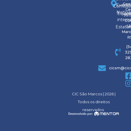
Cent
Evento
Comissõ
Ce
Notícia
Equip
951
intern
000
S
Estatu
Marc
R
(5
329
28
cicsm@cic
CIC São Marcos | 2026 |
Todos os direitos
reservados.