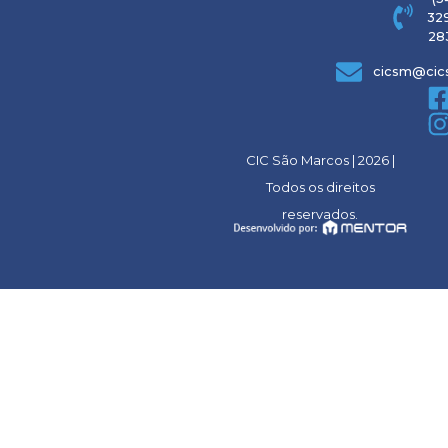
329
28
cicsm@cic
CIC São Marcos | 2026 |
Todos os direitos
reservados.