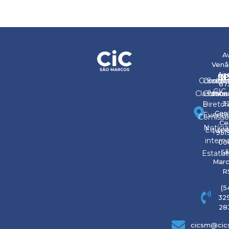
Av
Venâ
Air
IN
C
SE
Conveni
Contat
Sobre
675
a CIC
Classific
Cursos
Salas
Diretor
e
32
Cent
Evento
Comissõ
Ce
Notícia
Equip
951
intern
000
S
Estatu
Marc
R
(5
329
28
cicsm@cic