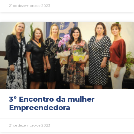
21 de dezembro de 2023
3º Encontro da mulher
Empreendedora
21 de dezembro de 2023