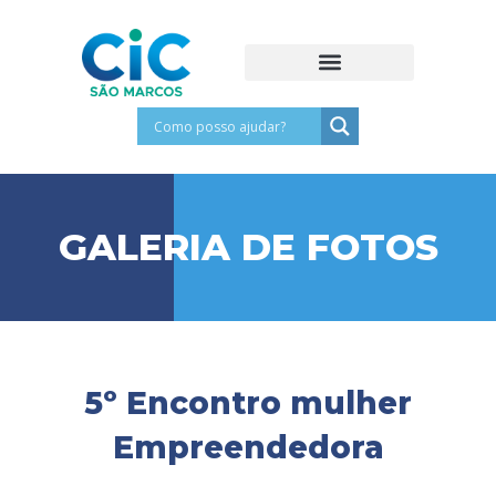
GALERIA DE FOTOS
5º Encontro mulher
Empreendedora